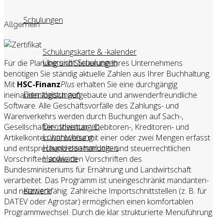
Schulungen
Allgemein
Schulungskarte & -kalender
Übersicht Schulungen
Für die Planung und Steuerung Ihres Unternehmens
benötigen Sie ständig aktuelle Zahlen aus Ihrer Buchhaltung.
Mit
HSC-Finanz
Plus
erhalten Sie eine durchgängig
Dienstleistungen
ineinander logisch aufgebaute und anwenderfreundliche
Software. Alle Geschäftsvorfälle des Zahlungs- und
Warenverkehrs werden durch Buchungen auf Sach-,
Dienstleistungen
Gesellschafter-, Inventar-, Debitoren-, Kreditoren- und
Lohnrechnung
Artikelkonten wahlweise mit einer oder zwei Mengen erfasst
Hauptversammlungen
und entsprechend den handels- und steuerrechtlichen
Hardware
Vorschriften sowie den Vorschriften des
Bundesministeriums für Ernährung und Landwirtschaft
verarbeitet. Das Programm ist uneingeschränkt mandanten-
Karriere
und netzwerkfähig. Zahlreiche Importschnittstellen (z. B. für
DATEV oder Agrostar) ermöglichen einen komfortablen
Programmwechsel. Durch die klar strukturierte Menüführung