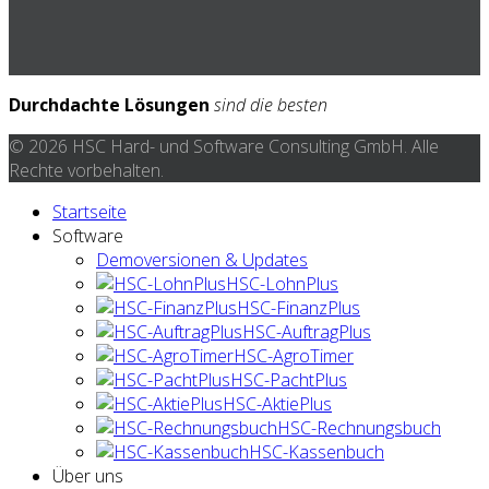
Durchdachte Lösungen
sind die besten
© 2026 HSC Hard- und Software Consulting GmbH. Alle
Rechte vorbehalten.
Startseite
Software
Demoversionen & Updates
HSC-LohnPlus
HSC-FinanzPlus
HSC-AuftragPlus
HSC-AgroTimer
HSC-PachtPlus
HSC-AktiePlus
HSC-Rechnungsbuch
HSC-Kassenbuch
Über uns