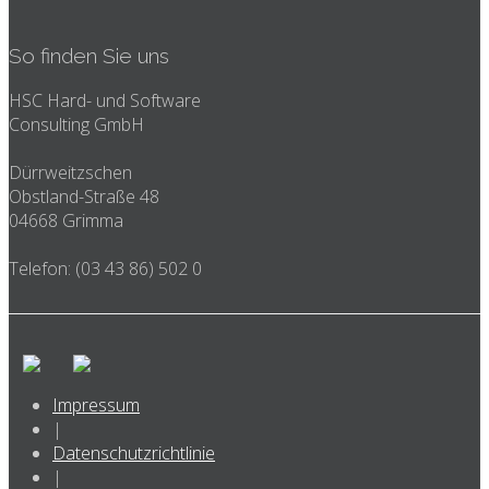
So finden Sie uns
HSC Hard- und Software
Consulting GmbH
Dürrweitzschen
Obstland-Straße 48
04668 Grimma
Telefon: (03 43 86) 502 0
Impressum
|
Datenschutzrichtlinie
|