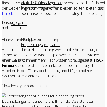
aktuelle Stellenangebote
finden sich auch ungeübte Benutzer schnell zurecht. Falls bei
Initiativbewerbungen
der Bedienung noch Fragen offen bleiben sollten, bieten das
Handbuch
oder unser Supportteam die nötige Hilfestellung.
Leistungen im
Aktuelles
mehr lesen »
Neuigkeiten
Finanz- und Anlagenbuchhaltung
Empfehlungsprogramm
Auch in der Finanzbuchhaltung werden die Anforderungen
immer komplexer. So wird beispielsweise für das Erstellen
einer E-Bilanz immer mehr Fachwissen vorausgesetzt.
HSC-
Kontakt
Finanz
Plus
unterstützt Sie umfassend bei Ihren täglichen
Arbeiten in der Finanzbuchhaltung und hilft, komplexe
Sachverhalte komfortabel zu lösen.
Neueinsteiger haben es leicht
Bei der Neueinrichtung eines
Buchhaltungsmandanten steht Ihnen der Assistent zur
Einrichtung eines Mandanten hilfreich zur Seite. Dieser