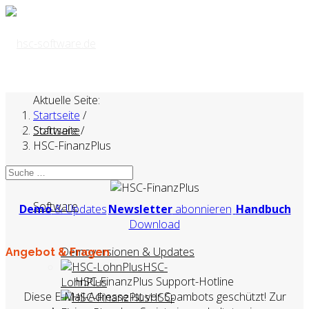
Aktuelle Seite:
Startseite
/
Startseite
Software
/
HSC-FinanzPlus
Software
Demo
& Updates
Newsletter
abonnieren
Handbuch
Download
Demoversionen & Updates
Angebot & Fragen
HSC-
HSC-FinanzPlus Support-Hotline
LohnPlus
Diese E-Mail-Adresse ist vor Spambots geschützt! Zur
HSC-