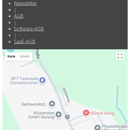
Newsletter
|
AGB
|
Software-AGB
|
SaaS-AGB
Karte
Satellit