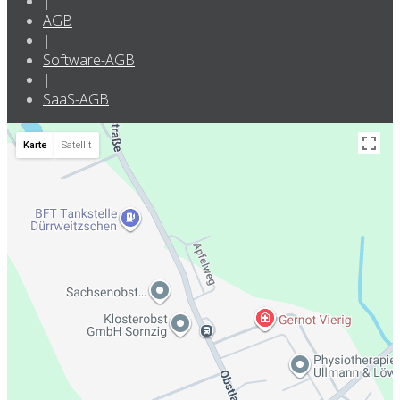
|
AGB
|
Software-AGB
|
SaaS-AGB
Karte
Satellit