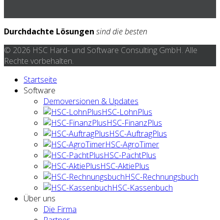
Durchdachte Lösungen
sind die besten
© 2026 HSC Hard- und Software Consulting GmbH. Alle
Rechte vorbehalten.
Startseite
Software
Demoversionen & Updates
HSC-LohnPlus
HSC-FinanzPlus
HSC-AuftragPlus
HSC-AgroTimer
HSC-PachtPlus
HSC-AktiePlus
HSC-Rechnungsbuch
HSC-Kassenbuch
Über uns
Die Firma