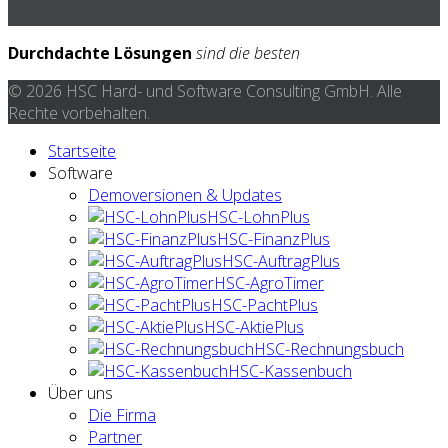
Durchdachte Lösungen
sind die besten
© 2026 HSC Hard- und Software Consulting GmbH. Alle
Rechte vorbehalten.
Startseite
Software
Demoversionen & Updates
HSC-LohnPlus
HSC-FinanzPlus
HSC-AuftragPlus
HSC-AgroTimer
HSC-PachtPlus
HSC-AktiePlus
HSC-Rechnungsbuch
HSC-Kassenbuch
Über uns
Die Firma
Partner