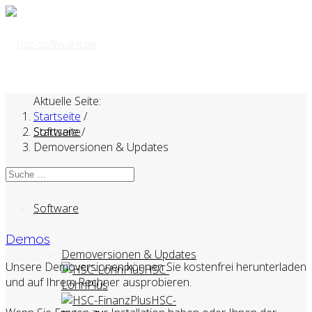
Aktuelle Seite:
Startseite
/
Startseite
Software
/
Demoversionen & Updates
Software
Demos
Demoversionen & Updates
Unsere Demoversionen können Sie kostenfrei herunterladen
HSC-
und auf Ihrem Rechner ausprobieren.
LohnPlus
HSC-