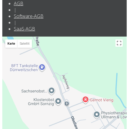
AGB
|
Software-AGB
|
SaaS-AGB
Karte
Satellit