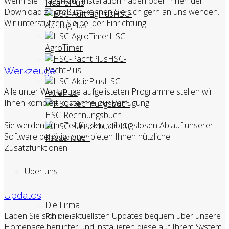
Wenn Sie Fragen zur Installation haben oder Ihnen der
FinanzPlus
Download zu groß ist, können Sie sich gern an uns wenden.
HSC-
Wir unterstützen Sie bei der Einrichtung.
AuftragPlus
HSC-
AgroTimer
HSC-
PachtPlus
Werkzeuge
HSC-
Alle unter Werkzeuge aufgelisteten Programme stellen wir
AktiePlus
Ihnen komplett kostenfrei zur Verfügung.
HSC-Rechnungsbuch
Sie werden zum Teil für den reibungslosen Ablauf unserer
HSC-
Software benötigt oder bieten Ihnen nützliche
Kassenbuch
Zusatzfunktionen.
Über uns
Updates
Die Firma
Laden Sie sich die aktuellsten Updates bequem über unsere
Partner
Homepage herunter und installieren diese auf Ihrem System.