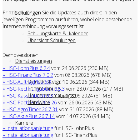
Prinzipiell können Sie die Updates auch direkt in den
Schulungen
jeweiligen Programmen ausführen, wobei eine bestehende
Internetverbindung vorausgesetzt ist.
Schulungskarte & -kalender
Übersicht Schulungen
Demoversionen
Dienstleistungen
» HSC-LohnPlus 6.2.4
vom 24.06.2026 (230 MB)
» HSC-FinanzPlus 7.0.2
vom 06.08.2026 (678 MB)
Dienstleistungen
» HSC-AuftragPlus 6.8
vom 10.06.2026 (344 MB)
Lohnrechnung
» HSC-Rechnungsbuch 6.5.3
vom 28.07.2026 (217 MB)
Hauptversammlungen
» HSC-Kassenbuch 3.3.1
vom 18.09.2024 (81 MB)
Hardware
» HSC-PachtPlus 26.6.26
vom 26.06.2026 (43 MB)
» HSC-AgroTimer 26.7.31
vom 31.07.2026 (88 MB)
» HSC-AktiePlus 26.7.14
vom 14.07.2026 (94 MB)
Karriere
» Installationsanleitung
für HSC-LohnPlus
» Installationsanleitung
für HSC-FinanzPlus