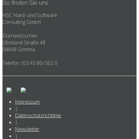
So finden Sie uns
HSC Hard- und Software
Consulting GmbH
Dürrweitzschen
Obstland-Straße 48
04668 Grimma
Telefon: (03 43 86) 502 0
Impressum
|
Datenschutzrichtlinie
|
Newsletter
|