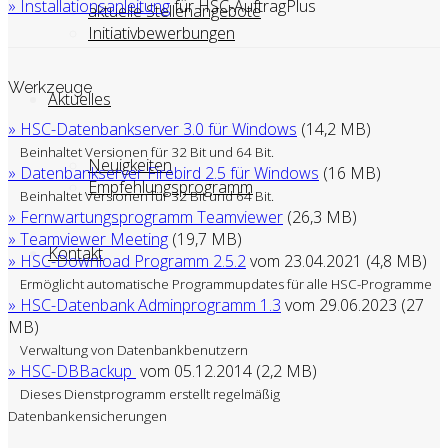
» Installationsanleitung
für HSC-AuftragPlus
aktuelle Stellenangebote
Initiativbewerbungen
Werkzeuge
Aktuelles
» HSC-Datenbankserver 3.0 für Windows
(14,2 MB)
Beinhaltet Versionen für 32 Bit und 64 Bit.
Neuigkeiten
» Datenbankserver Firebird 2.5 für Windows
(16 MB)
Empfehlungsprogramm
Beinhaltet Versionen für 32 Bit und 64 Bit.
» Fernwartungsprogramm Teamviewer
(26,3 MB)
» Teamviewer Meeting
(19,7 MB)
Kontakt
» HSC-Download Programm 2.5.2
vom 23.04.2021 (4,8 MB)
Ermöglicht automatische Programmupdates für alle HSC-Programme
» HSC-Datenbank Adminprogramm 1.3
vom 29.06.2023 (27
MB)
Verwaltung von Datenbankbenutzern
» HSC-DBBackup
vom 05.12.2014 (2,2 MB)
Dieses Dienstprogramm erstellt regelmäßig
Datenbankensicherungen