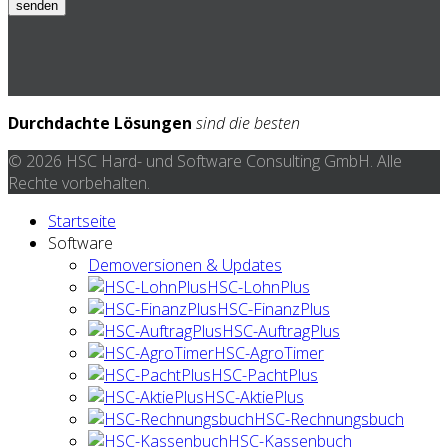
senden
Durchdachte Lösungen
sind die besten
© 2026 HSC Hard- und Software Consulting GmbH. Alle
Rechte vorbehalten.
Startseite
Software
Demoversionen & Updates
HSC-LohnPlus
HSC-FinanzPlus
HSC-AuftragPlus
HSC-AgroTimer
HSC-PachtPlus
HSC-AktiePlus
HSC-Rechnungsbuch
HSC-Kassenbuch