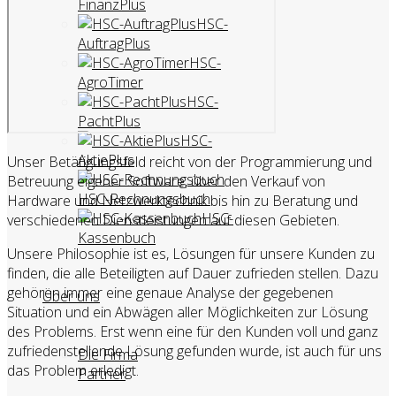
FinanzPlus
HSC-
AuftragPlus
HSC-
AgroTimer
HSC-
PachtPlus
HSC-
AktiePlus
Unser Betätigungsfeld reicht von der Programmierung und
Betreuung eigener Software, über den Verkauf von
HSC-Rechnungsbuch
Hardware und Netzwerktechnik bis hin zu Beratung und
HSC-
verschiedenen Dienstleistungen auf diesen Gebieten.
Kassenbuch
Unsere Philosophie ist es, Lösungen für unsere Kunden zu
finden, die alle Beteiligten auf Dauer zufrieden stellen. Dazu
gehören immer eine genaue Analyse der gegebenen
Über uns
Situation und ein Abwägen aller Möglichkeiten zur Lösung
des Problems. Erst wenn eine für den Kunden voll und ganz
zufriedenstellende Lösung gefunden wurde, ist auch für uns
Die Firma
das Problem erledigt.
Partner