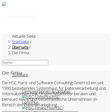
Aktuelle Seite:
Startseite
/
Startseite
Über uns
/
Die Firma
Die Firma
Software
Die HSC Hard- und Software Consulting GmbH ist ein seit
1990 bestehendes Systemhaus für Datenverarbeitung und
Demoversionen & Updates
Informationstechnik. Unsere Mitarbeiter beraten und
HSC-
betreuen kleine und mittelständische Unternehmen im
LohnPlus
Bereich der Datenverarbeitung.
HSC-