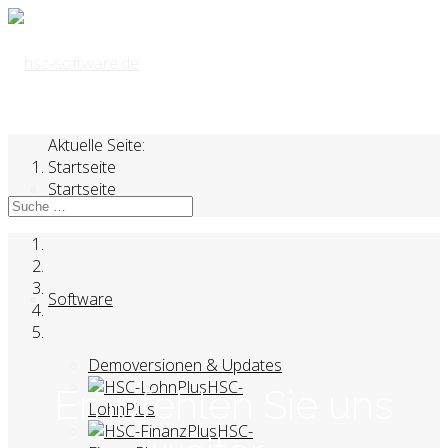
Aktuelle Seite:
Startseite
Startseite
Software
Demoversionen & Updates
HSC-
Empfehlen Sie uns
LohnPlus
HSC-