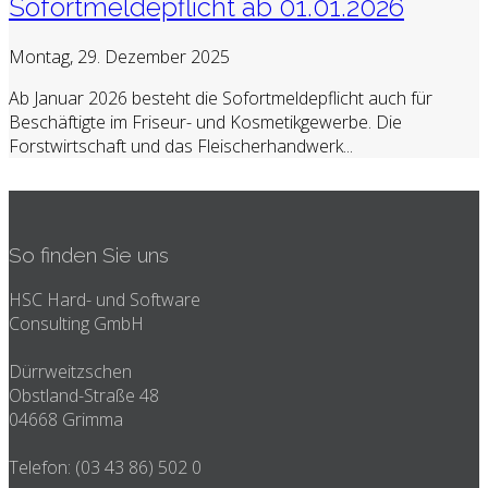
Sofortmeldepflicht ab 01.01.2026
Montag, 29. Dezember 2025
Ab Januar 2026 besteht die Sofortmeldepflicht auch für
Beschäftigte im Friseur- und Kosmetikgewerbe. Die
Forstwirtschaft und das Fleischerhandwerk...
So finden Sie uns
HSC Hard- und Software
Consulting GmbH
Dürrweitzschen
Obstland-Straße 48
04668 Grimma
Telefon: (03 43 86) 502 0