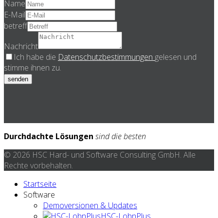
Name
E-Mail
betreff
Nachricht
Ich habe die
Datenschutzbestimmungen
gelesen und
stimme ihnen zu.
senden
Durchdachte Lösungen
sind die besten
© 2026 HSC Hard- und Software Consulting GmbH. Alle
Rechte vorbehalten.
Startseite
Software
Demoversionen & Updates
HSC-LohnPlus